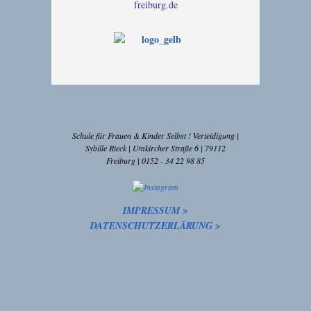
freiburg.de
Schule für Frauen & Kinder Selbst ! Verteidigung |
Sybille Rieck | Umkircher Straße 6 | 79112
Freiburg | 0152 - 34 22 98 85
IMPRESSUM >
DATENSCHUTZERLÄRUNG >