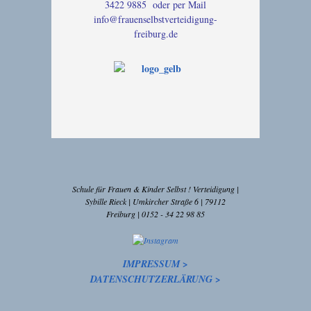
3422 9885 oder per Mail
info@frauenselbstverteidigung-
freiburg.de
Schule für Frauen & Kinder Selbst ! Verteidigung |
Sybille Rieck | Umkircher Straße 6 | 79112
Freiburg | 0152 - 34 22 98 85
IMPRESSUM >
DATENSCHUTZERLÄRUNG >